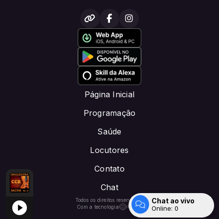
Página Inicial
Programação
Saúde
Locutores
Contato
Chat
 padrao
e. 2
Louvor Sublime Perdão. Missionaire. 2
TARDE DE ADORAÇÃO E LOUVOR -DOE PIX: CRISTOFM.NET@GMAIL
Chat ao vivo
Todos os direitos reservados.
Com a tecnologia
Online:
0