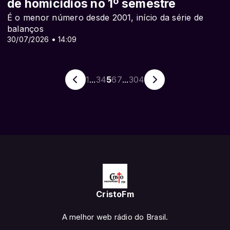
de homicídios no 1º semestre
É o menor número desde 2001, início da série de
balanços
30/07/2026 • 14:09
1
...
3
4
5
6
7
...
304
CristoFm
A melhor web rádio do Brasil.