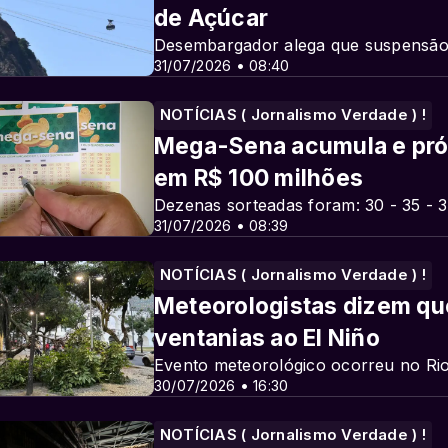
de Açúcar
Desembargador alega que suspensão 
31/07/2026 • 08:40
NOTÍCIAS ( Jornalismo Verdade ) !
Mega-Sena acumula e pró
em R$ 100 milhões
Dezenas sorteadas foram: 30 - 35 - 3
31/07/2026 • 08:39
NOTÍCIAS ( Jornalismo Verdade ) !
Meteorologistas dizem que
ventanias ao El Niño
Evento meteorológico ocorreu no Ri
30/07/2026 • 16:30
NOTÍCIAS ( Jornalismo Verdade ) !