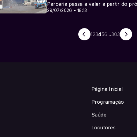
Parceria passa a valer a partir do p
29/07/2026 • 18:13
1
2
3
4
5
6
...
303
Página Inicial
Programação
Saúde
Locutores
GMAIL.COM com locutor padrao