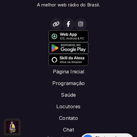
A melhor web rádio do Brasil.
Página Inicial
Programação
Saúde
Locutores
Contato
Chat
COM com locutor padrao
ino. (2)
Clamor Divino. (2)
TARDE DE ADORAÇÃO E LOUVOR -DOE PIX: CRI