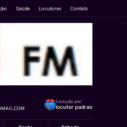
ção
Saúde
Locutores
Contato
Locução por:
locutor padrao
GMAIL.COM