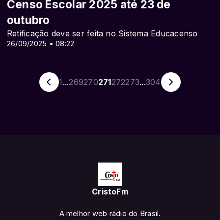
Censo Escolar 2025 até 23 de
outubro
Retificação deve ser feita no Sistema Educacenso
26/09/2025 • 08:22
1
...
269
270
271
272
273
...
304
CristoFm
A melhor web rádio do Brasil.