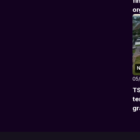
fi
or
N
05
TS
te
gr