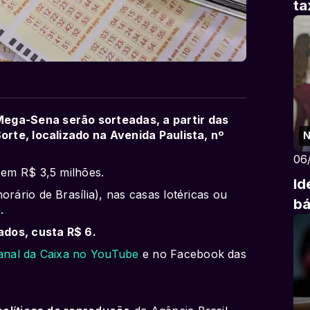
ta
Mega-Sena serão sorteadas, a partir das
Sorte, localizado na Avenida Paulista, nº
N
06
 em R$ 3,5 milhões.
Id
orário de Brasília), nas casas lotéricas ou
bá
a
.
ados, custa R$ 6.
anal da Caixa no YouTube
e no Facebook das