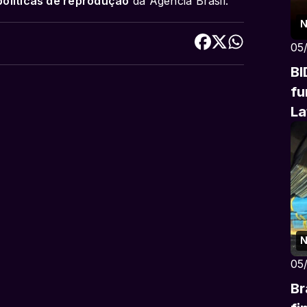
políticas de reprodução
da Agência Brasil.
N
05
BI
fu
La
N
05
Br