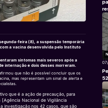
pa
re
segunda-feira (8), a suspensão temporária
com a vacina desenvolvida pelo Instituto
N
sentaram sintomas mais severos após a
07
de internação e dois desses morreram.
Pe
afirmou que não é possível concluir que os
52
cina, mas representam um sinal de alerta e
ialistas.
tivo que é a ação de precaução, para
a [Agência Nacional de Vigilância
 a investigação nos 42 casos, que são