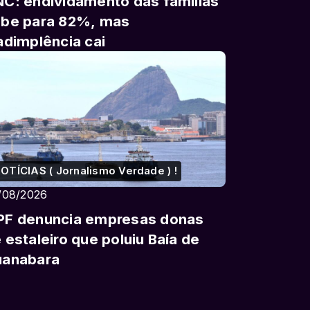
C: endividamento das famílias
be para 82%, mas
adimplência cai
OTÍCIAS ( Jornalismo Verdade ) !
/08/2026
F denuncia empresas donas
 estaleiro que poluiu Baía de
uanabara