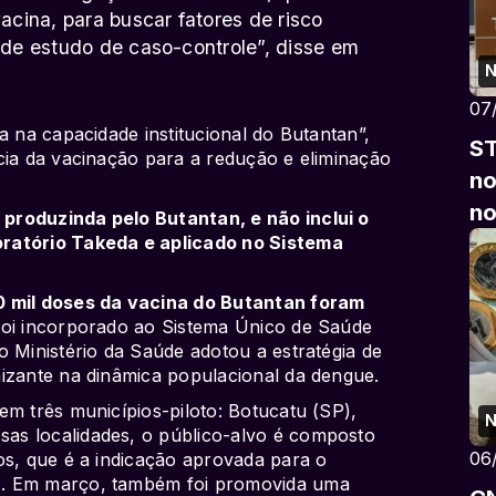
cina, para buscar fatores de risco
de estudo de caso-controle”, disse em
N
07
a na capacidade institucional do Butantan”,
ST
cia da vacinação para a redução e eliminação
no
no
produzinda pelo Butantan, e não inclui o
oratório Takeda e aplicado no Sistema
0 mil doses da vacina do Butantan foram
oi incorporado ao Sistema Único de Saúde
o Ministério da Saúde adotou a estratégia de
nizante na dinâmica populacional da dengue.
em três municípios-piloto: Botucatu (SP),
N
as localidades, o público-alvo é composto
06
os, que é a indicação aprovada para o
). Em março, também foi promovida uma