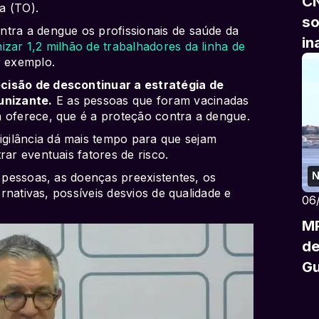
CN
a (TO).
so
ntra a dengue os profissionais de saúde da
in
izar 1,2 milhão de trabalhadores da linha de
r exemplo.
cisão de descontinuar a estratégia de
unizante.
E as pessoas que foram vacinadas
a oferece, que é a proteção contra a dengue.
gilância dá mais tempo para que sejam
rar eventuais fatores de risco.
N
s pessoas, as doenças preexistentes, os
ernativas, possíveis desvios de qualidade e
06
MP
de
G