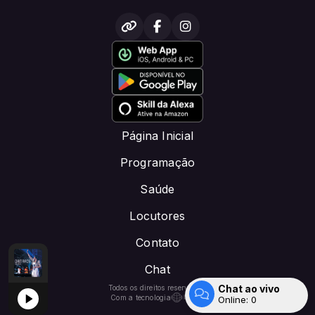
Página Inicial
Programação
Saúde
Locutores
Contato
Chat
M com locutor padrao
 com Missionário
 (Ao Vivo)
Damares - Em adoração (Ao Vivo)
PÃO DA VIDA -DOE 1PIX: CRISTOFM.NET@GMAIL.COM co
TARDE DE ADORAÇÃO E LOUVOR -DOE PIX: CRIST
Chat ao vivo
Todos os direitos reservados.
Com a tecnologia
Online:
0