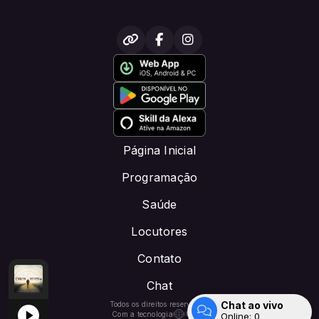
Página Inicial
Programação
Saúde
Locutores
Contato
Chat
tor padrao
essiva
Anderson Freire - Contagem Regressiva
TEMPO DE LOUVAR - DOE PIX: CRISTOFM.NET@GMAIL.COM com
Chat ao vivo
Todos os direitos reservados.
Com a tecnologia
Online:
0