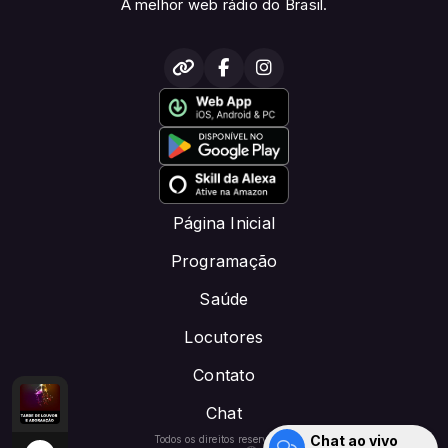
A melhor web rádio do Brasil.
Página Inicial
Programação
Saúde
Locutores
Contato
Chat
.COM com locutor padrao
ia, _music
Aleluia, Aleluia, _music
TARDE DE ADORAÇÃO E LOUVOR -DOE PIX: CR
Chat ao vivo
Todos os direitos reservados.