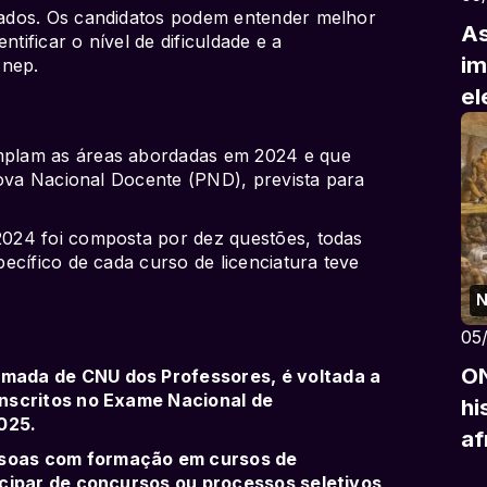
ados. Os candidatos podem entender melhor
As
ntificar o nível de dificuldade e a
im
Inep.
el
plam as áreas abordadas em 2024 e que
rova Nacional Docente (PND), prevista para
024 foi composta por dez questões, todas
ecífico de cada curso de licenciatura teve
N
05
ON
mada de CNU dos Professores, é voltada a
inscritos no Exame Nacional de
hi
025.
af
soas com formação em cursos de
icipar de concursos ou processos seletivos