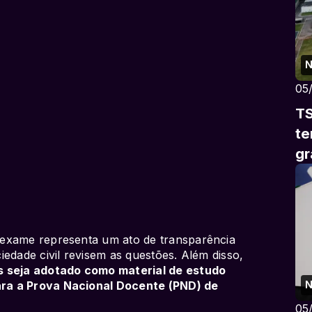
N
05
TS
te
gr
 exame representa um ato de transparência
edade civil revisem as questões. Além disso,
s seja adotado como material de estudo
N
ra a Prova Nacional Docente (PND) de
05