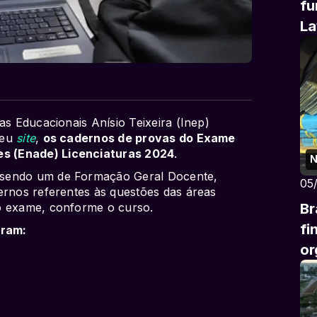
fu
La
as Educacionais Anísio Teixeira (Inep)
seu
site
,
os cadernos de provas do Exame
s (Enade) Licenciaturas 2024
.
N
 sendo um de Formação Geral Docente,
05
ernos referentes às questões das áreas
Br
o exame, conforme o curso.
fi
oram:
or