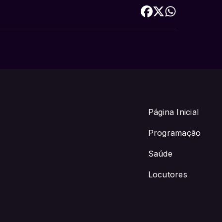
Página Inicial
Programação
Saúde
Locutores
OM com locutor padrao