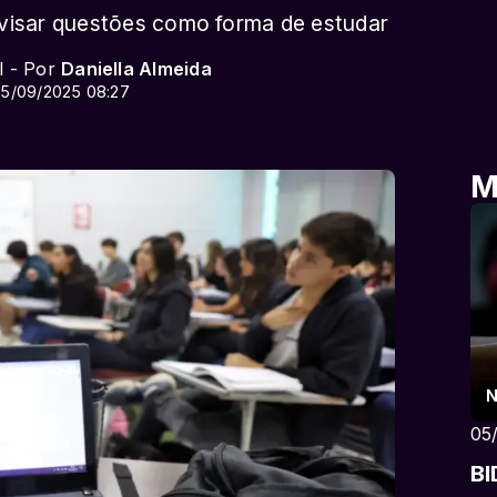
isar questões como forma de estudar
l - Por
Daniella Almeida
05/09/2025 08:27
M
N
05
BI