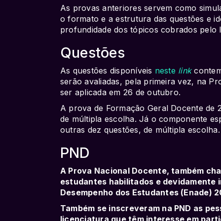
As provas anteriores servem como simul
o formato e a estrutura das questões e ide
profundidade dos tópicos cobrados pelo 
Questões
As questões disponíveis
neste
link
contem
serão avaliadas, pela primeira vez, na P
ser aplicada em 26 de outubro.
A prova de Formação Geral Docente de 2
de múltipla escolha. Já o componente esp
outras dez questões, de múltipla escolha.
PND
A Prova Nacional Docente, também cha
estudantes habilitados e devidamente 
Desempenho dos Estudantes (Enade) 2
Também se inscreveram na PND as pes
licenciatura que têm interesse em part