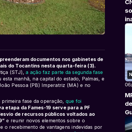
CN
so
in
e apreenderam documentos nos gabinetes de
s do Tocantins nesta quarta-feira (3).
tiça (STJ),
a ação faz parte da segunda fase
N
u esta manhã, na capital do estado, Palmas, e
06
João Pessoa (PB) Imperatriz (MA) e no
MP
 primeira fase da operação,
que foi
de
va etapa da Fames-19 serve para a PF
G
esvio de recursos públicos voltados ao
9”
e reunir novos elementos sobre o
e o recebimento de vantagens indevidas por