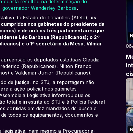
a quarta resultou na determinação do
do governador Wanderley Barbosa
.
lativa do Estado do Tocantins (Aleto),
os
cumpridos nos gabinetes do presidente da
canos) e de outros três parlamentares que
N
esidente Léo Barbosa (Republicanos); o 2º
licanos) e o 1º secretário da Mesa, Vilmar
06
Me
apreensão os deputados estaduais Claudia
in
Frederico (Republicanos), Nilton Franco
nos) e Valdemar Júnior (Republicanos).
cí
do de justiça, no STJ, a reportagem não
para a ação policial nos gabinetes
Assembleia Legislativa informou que os
 total e irrestrita ao STJ e à Polícia Federal
ões contidas em dez mandados de busca e
o de todos os equipamentos, documentos e
N
a legislativa, nem mesmo a Procuradoria-