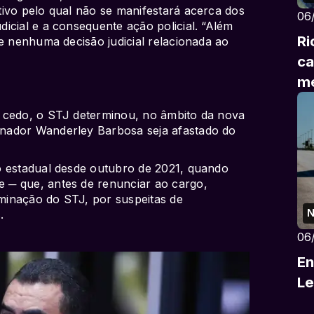
ivo pelo qual não se manifestará acerca dos
06
icial e a consequente ação policial. “Além
Ri
re nenhuma decisão judicial relacionada ao
ca
me
 cedo, o STJ determinou, no âmbito da nova
nador Wanderley Barbosa seja afastado do
o estadual desde outubro de 2021, quando
 ─ que, antes de renunciar ao cargo,
minação do STJ, por suspeitas de
N
.
06
En
Le