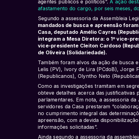
agentes públicos e políticos”.
A ação dest
afastamento do cargo, por seis meses, 
Segundo a assessoria da Assembleia Legis
mandados de busca e apreensão foram 
Casa, deputado Amélio Cayres (Republi
integram a Mesa Diretora: o 1º vice-pr
vice-presidente Cleiton Cardoso (Repub
de Oliveira (Solidariedade).
Também foram alvos da ação de busca e 
Lelis (PV), Ivory de Lira (PCdoB), Jorge 
(Republicanos), Olyntho Neto (Republica
Como as investigações tramitam em segre
obteve detalhes acerca das justificativas 
parlamentares. Em nota, a assessoria da 
servidores da Casa prestaram “colaboração
no cumprimento integral das determinaç
apreensão, com a devida disponibilizaçã
informações solicitadas”.
Ainda segundo a assessoria da assemblei