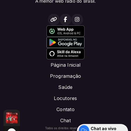
A melhor web rádio do Brasil.
Página Inicial
Programação
Saúde
Locutores
Contato
Chat
ISTOFM.NET@GMAIL.COM
ia o Fim (Ao Vivo)
Gabriel Brito - Parecia o Fim (Ao Vivo)
DOMINGO MUSICAL -DOE 1PIX: CRISTOFM.NET@
Chat ao vivo
Todos os direitos reservados.